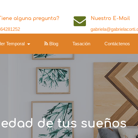
Tiene alguna pregunta?
Nuestro E-Mail
364281252
gabriela@gabrielacorti
iler Temporal
Blog
Tasación
Contáctenos
iedad de tus sueños