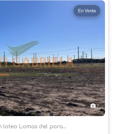
En Venta
7
 loteo Lomas del para...