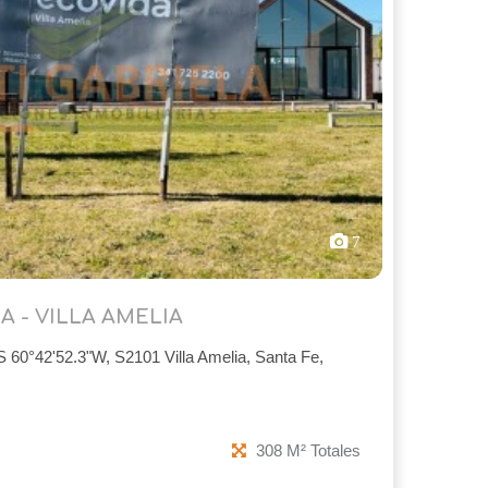
7
A - VILLA AMELIA
S 60°42'52.3"W, S2101 Villa Amelia, Santa Fe,
308 M² Totales