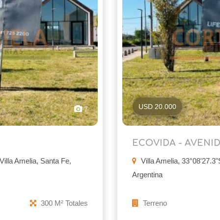
USD 20.000
7
ECOVIDA - AVENID
illa Amelia, Santa Fe,
Villa Amelia, 33°08'27.3"
Argentina
300 M² Totales
Terreno