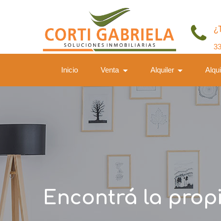
¿
3
Inicio
Venta
Alquiler
Alqu
Encontrá la prop